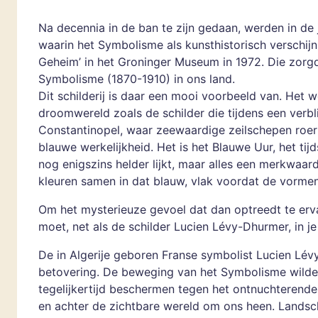
Na decennia in de ban te zijn gedaan, werden in de 
waarin het Symbolisme als kunsthistorisch verschij
Geheim’ in het Groninger Museum in 1972. Die zorg
Symbolisme (1870-1910) in ons land.
Dit schilderij is daar een mooi voorbeeld van. Het 
droomwereld zoals de schilder die tijdens een verbl
Constantinopel, waar zeewaardige zeilschepen roer
blauwe werkelijkheid. Het is het Blauwe Uur, het ti
nog enigszins helder lijkt, maar alles een merkwaar
kleuren samen in dat blauw, vlak voordat de vorme
Om het mysterieuze gevoel dat dan optreedt te erva
moet, net als de schilder Lucien Lévy-Dhurmer, in j
De in Algerije geboren Franse symbolist Lucien Lév
betovering. De beweging van het Symbolisme wilde h
tegelijkertijd beschermen tegen het ontnuchterende
en achter de zichtbare wereld om ons heen. Landsch