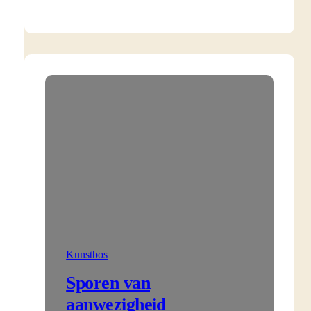
Kunstbos
Sporen van
aanwezigheid