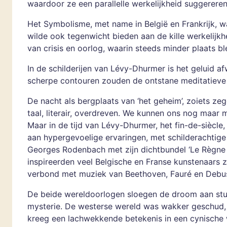
waardoor ze een parallelle werkelijkheid suggereren
Het Symbolisme, met name in België en Frankrijk, w
wilde ook tegenwicht bieden aan de kille werkelijkhe
van crisis en oorlog, waarin steeds minder plaats ble
In de schilderijen van Lévy-Dhurmer is het geluid af
scherpe contouren zouden de ontstane meditatieve
De nacht als bergplaats van ‘het geheim’, zoiets ze
taal, literair, overdreven. We kunnen ons nog maar 
Maar in de tijd van Lévy-Dhurmer, het fin-de-siècle,
aan hypergevoelige ervaringen, met schilderachtige t
Georges Rodenbach met zijn dichtbundel ‘Le Règne d
inspireerden veel Belgische en Franse kunstenaars 
verbond met muziek van Beethoven, Fauré en Debu
De beide wereldoorlogen sloegen de droom aan stu
mysterie. De westerse wereld was wakker geschud, 
kreeg een lachwekkende betekenis in een cynische we