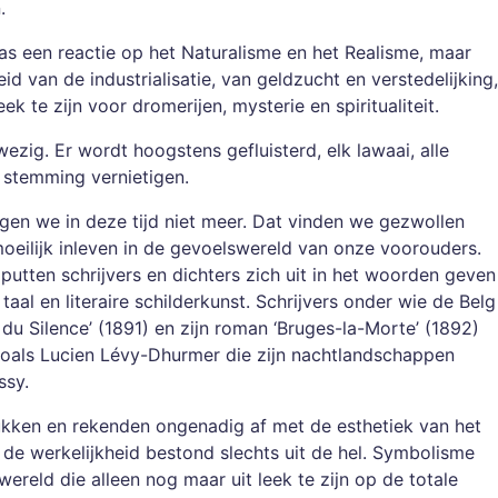
.
as een reactie op het Naturalisme en het Realisme, maar
id van de industrialisatie, van geldzucht en verstedelijking,
ek te zijn voor dromerijen, mysterie en spiritualiteit.
wezig. Er wordt hoogstens gefluisterd, elk lawaai, alle
 stemming vernietigen.
ggen we in deze tijd niet meer. Dat vinden we gezwollen
moeilijk inleven in de gevoelswereld van onze voorouders.
 putten schrijvers en dichters zich uit in het woorden geven
aal en literaire schilderkunst. Schrijvers onder wie de Belg
u Silence’ (1891) en zijn roman ‘Bruges-la-Morte’ (1892)
zoals Lucien Lévy-Dhurmer die zijn nachtlandschappen
ssy.
kken en rekenden ongenadig af met de esthetiek van het
de werkelijkheid bestond slechts uit de hel. Symbolisme
reld die alleen nog maar uit leek te zijn op de totale