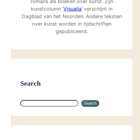
romans als boeken over kunst. Zijn
kunstcolumn ‘
Visualia
’ verschijnt in
Dagblad van het Noorden. Andere teksten
over kunst worden in tijdschriften
gepubliceerd.
Search
S
Search
e
a
r
c
h