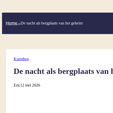
Ga
naar
de
inhoud
Home
De nacht als bergplaats van het geheim
>>
Kunstbos
De nacht als bergplaats van 
Eric
12 mei 2026