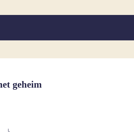
het geheim
L