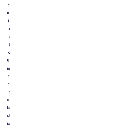
c
m
)
p
a
rt
ic
ul
ie
r
e
c
ol
le
ct
ie