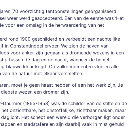
jaren ’70 voorzichtig tentoonstellingen georganiseerd
nsel weer werd geaccepteerd. Eén van de eerste was ‘Het
de voor een omslag in de herwaardering van het
werd rond 1900 geschilderd en verbeeldt een nachtelijke
ijf in Constantinopel ervoer. We zien de haven van
loos voor anker zijn gegaan als dromende wezens in een
jdstip tussen de dag en de nacht, wanneer de hemel
dig blauwe kleur krijgt. Op zulke momenten vloeien alle
n van de natuur met elkaar versmelten.
ren, moet je geen haast hebben of aan het werk zijn. Je
e diepste wezen een dromer zijn.
y-Dhurmer (1865-1953) was de schilder van de stilte en de
et onzichtbare, het onstoffelijke, zichtbaar maken, maar
 daglicht. Het schept een wereld die verborgen ligt onder
appen en stadstaferelen zijn daarbij vaak in mist gehuld